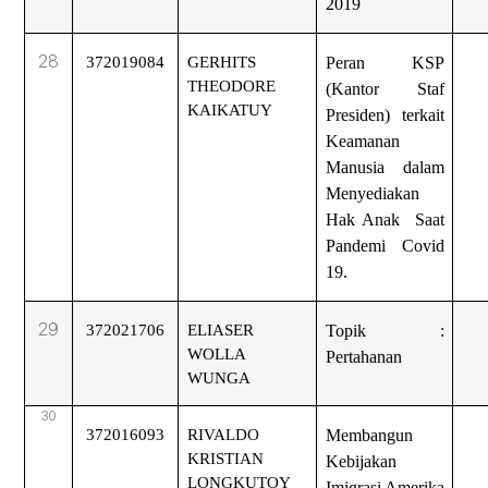
2019
28
372019084
GERHITS
Peran KSP
THEODORE
(Kantor Staf
KAIKATUY
Presiden) terkait
Keamanan
Manusia dalam
Menyediakan
Hak Anak Saat
Pandemi Covid
19.
29
372021706
ELIASER
Topik :
WOLLA
Pertahanan
WUNGA
30
372016093
RIVALDO
Membangun
KRISTIAN
Kebijakan
LONGKUTOY
Imigrasi Amerika