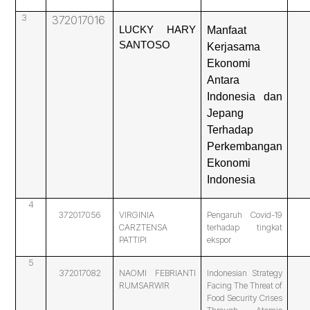
3
372017016
LUCKY HARY
Manfaat
SANTOSO
Kerjasama
Ekonomi
Antara
Indonesia dan
Jepang
Terhadap
Perkembangan
Ekonomi
Indonesia
4
372017056
VIRGINIA
Pengaruh Covid-19
CARZTENSA
terhadap tingkat
PATTIPI
ekspor
5
372017082
NAOMI FEBRIANTI
Indonesian Strategy
RUMSARWIR
Facing The Threat of
Food Security Crises