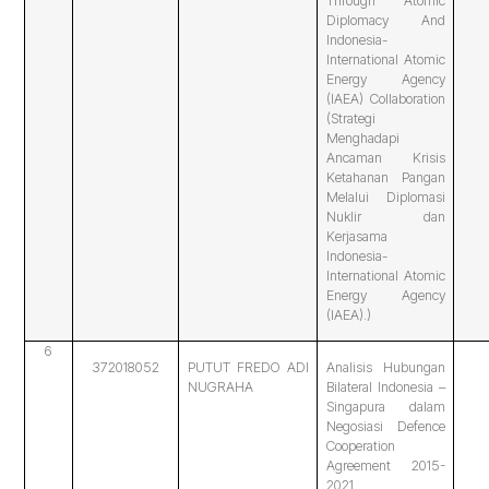
Through Atomic
Diplomacy And
Indonesia-
International Atomic
Energy Agency
(IAEA) Collaboration
(Strategi
Menghadapi
Ancaman Krisis
Ketahanan Pangan
Melalui Diplomasi
Nuklir dan
Kerjasama
Indonesia-
International Atomic
Energy Agency
(IAEA).)
6
372018052
PUTUT FREDO ADI
Analisis Hubungan
NUGRAHA
Bilateral Indonesia –
Singapura dalam
Negosiasi Defence
Cooperation
Agreement 2015-
2021