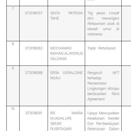
7
372018057
SINTA PATRISIA
Ttg peran Unicef
TAHE
dlm menangani
Perkawinan anak di
bawah umur di
indonesia
8
372018062
MOCHAMAD
Topik : Pertahanan
RAIHAN ALAYDRUS
SALDANA
9
372018088
ERSA GERALDINE
Pengaruh NFT
NGAU
terhadap
Pencemaran
Lingkungan ditinjau
berdasarkan Paris
Agreement
10
372018091
RR. MARIA
Upaya Mewujudkan
GUADALUPE
Kesetaraan Gender
SEKAR
Dan Pemberdayaan
PUSPITASARI
Perempuan Dalam