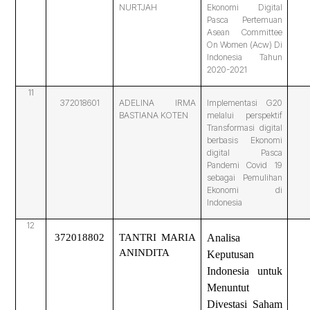
NURTJAH
Ekonomi Digital
Pasca Pertemuan
Asean Committee
On Women (Acw) Di
Indonesia Tahun
2020-2021
11
372018601
ADELINA IRMA
Implementasi G20
BASTIANA KOTEN
melalui perspektif
Transformasi digital
berbasis Ekonomi
digital Pasca
Pandemi Covid 19
sebagai Pemulihan
Ekonomi di
Indonesia
12
372018802
TANTRI MARIA
Analisa
ANINDITA
Keputusan
Indonesia untuk
Menuntut
Divestasi Saham