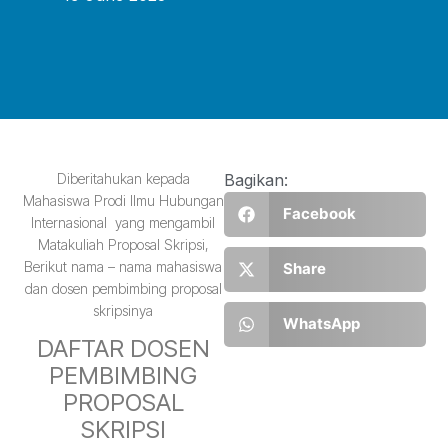
Diberitahukan kepada
Bagikan:
Mahasiswa Prodi Ilmu Hubungan
Facebook
Internasional yang mengambil
Matakuliah Proposal Skripsi,
Berikut nama – nama mahasiswa
Share
dan dosen pembimbing proposal
skripsinya
WhatsApp
DAFTAR DOSEN
PEMBIMBING
PROPOSAL
SKRIPSI