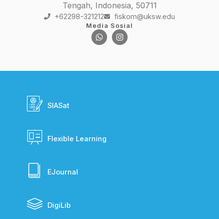
Tengah, Indonesia, 50711
+62298-321212
fiskom@uksw.edu
Media Sosial
SIASat
Flexible Learning
EJournal
DigiLib