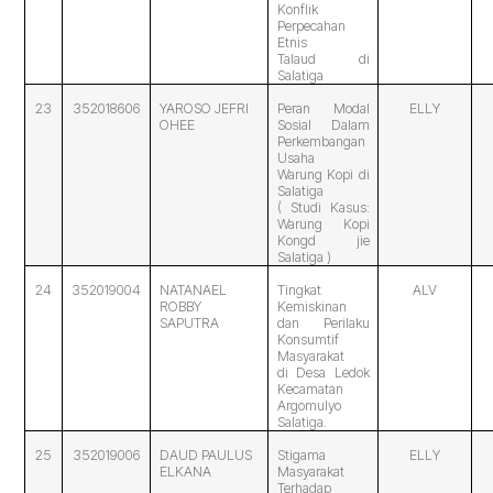
Konflik
Perpecahan
Etnis
Talaud di
Salatiga
23
352018606
YAROSO JEFRI
Peran Modal
ELLY
OHEE
Sosial Dalam
Perkembangan
Usaha
Warung Kopi di
Salatiga
( Studi Kasus:
Warung Kopi
Kongd jie
Salatiga )
24
352019004
NATANAEL
Tingkat
ALV
ROBBY
Kemiskinan
SAPUTRA
dan Perilaku
Konsumtif
Masyarakat
di Desa Ledok
Kecamatan
Argomulyo
Salatiga.
25
352019006
DAUD PAULUS
Stigama
ELLY
ELKANA
Masyarakat
Terhadap