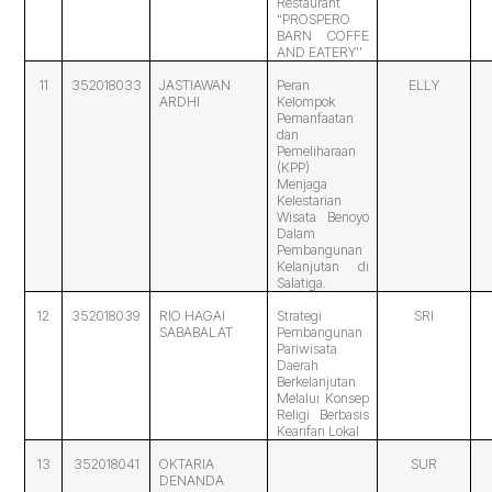
Restaurant
“PROSPERO
BARN COFFE
AND EATERY’’
11
352018033
JASTIAWAN
Peran
ELLY
ARDHI
Kelompok
Pemanfaatan
dan
Pemeliharaan
(KPP)
Menjaga
Kelestarian
Wisata Benoyo
Dalam
Pembangunan
Kelanjutan di
Salatiga.
12
352018039
RIO HAGAI
Strategi
SRI
SABABALAT
Pembangunan
Pariwisata
Daerah
Berkelanjutan
Melalui Konsep
Religi Berbasis
Kearifan Lokal
13
352018041
OKTARIA
SUR
DENANDA