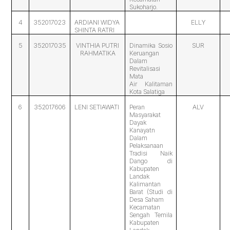
Sukoharjo.
4
352017023
ARDIANI WIDYA
ELLY
SHINTA RATRI
5
352017035
VINTHIA PUTRI
Dinamika Sosio
SUR
RAHMATIKA
Keruangan
Dalam
Revitalisasi
Mata
Air Kalitaman
Kota Salatiga
6
352017606
LENI SETIAWATI
Peran
ALV
Masyarakat
Dayak
Kanayatn
Dalam
Pelaksanaan
Tradisi Naik
Dango di
Kabupaten
Landak
Kalimantan
Barat (Studi di
Desa Saham
Kecamatan
Sengah Temila
Kabupaten