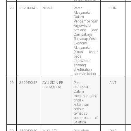
28
352019045
NONA
Peran
SUR
Masyarakat
Dalam
Pengembangan
Argowisata
Sitalang dan
Dampaknya
Terhadap Sosial
Ekonomi
Masyarakat
(Studi kasus
pada
argowisata
sitalang
dikelurahan
kauman kidul)
29
352019047
AYU SION BR
Peran
ANT
SIMAMORA
DP3PPKB
Dalam
menanggulangi
tindak
kekerasan
seksual
terhadap
perempuan di
Salatiga
30
352019049
MIKHAEL
Penyebab
DAR