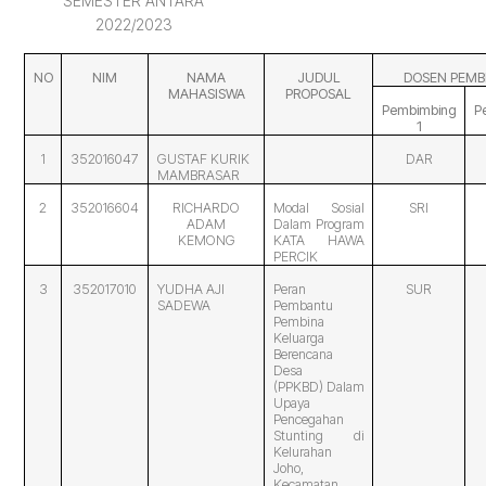
SEMESTER ANTARA
2022/2023
NO
NIM
NAMA
JUDUL
DOSEN PEMB
MAHASISWA
PROPOSAL
Pembimbing
P
1
1
352016047
GUSTAF KURIK
DAR
MAMBRASAR
2
352016604
RICHARDO
Modal Sosial
SRI
ADAM
Dalam Program
KEMONG
KATA HAWA
PERCIK
3
352017010
YUDHA AJI
Peran
SUR
SADEWA
Pembantu
Pembina
Keluarga
Berencana
Desa
(PPKBD) Dalam
Upaya
Pencegahan
Stunting di
Kelurahan
Joho,
Kecamatan