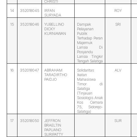
CHRISTI
14
352018045
IRFAN
ROY
SURYADA
15
352018046
YUBELLINO
Dampak
SRI
DICKY
Pelayanan
KURNIAWAN
Publik
Terhadap Peran
Majemuk
Lansia Di
Posyandu
Lansia Tingkir
Tengah Salatiga
16
352018047
ABRAHAM
Solidaritas
ALV
TARADIRTHO
Ikatan
PAIDJO
Mahasiswa
Timor di
Salatiga
(Tinjauan
Sosiologis Anak
Kos Cemara
75, Sidorejo-
Salatiga)
17
352018050
JEFFRON
SUR
BRAELTIN
PAPUANO
SURIPATTY