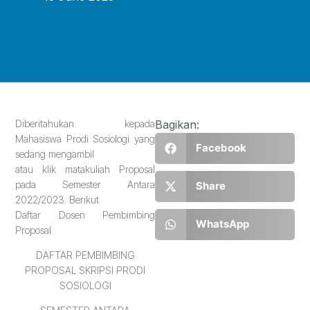
Diberitahukan kepada
Bagikan:
Mahasiswa Prodi Sosiologi yang
Facebook
sedang mengambil
atau klik matakuliah Proposal
pada Semester Antara
Share
2022/2023. Berikut
Daftar Dosen Pembimbing
WhatsApp
Proposal
DAFTAR PEMBIMBING
PROPOSAL SKRIPSI PRODI
SOSIOLOGI