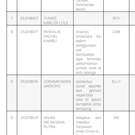
Landak,
Kalimantan
Barat)
7
352018007
YUNIKE
ROY
KARLITA LOLE
8
352018017
PASKALIA
Analisis
DAR
RACHEL
sosialisasi ibu
KAMBU
dalam
penggunaan
alat
kontrasepsi
agar terhindar
pertambahan
jumlah anak di
kota salatiga
9
352018019
JORAIMIONDRA
solidaritas
ELLY
SAEKOKO
sosial seporter
dan pemain
sepak bola
toho fc dalam
kompetisi antar
kampung
10
352018031
ANJAS
Adaptasi dan
SRI
WICAKSANA
Interaksi
PUTRA
Karyawan
Antar Divisi di