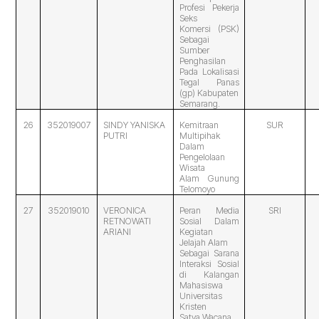
Profesi Pekerja
Seks
Komersi (PSK)
Sebagai
Sumber
Penghasilan
Pada Lokalisasi
Tegal Panas
(gp) Kabupaten
Semarang.
26
352019007
SINDY YANISKA
Kemitraan
SUR
PUTRI
Multipihak
Dalam
Pengelolaan
Wisata
Alam Gunung
Telomoyo
27
352019010
VERONICA
Peran Media
SRI
RETNOWATI
Sosial Dalam
ARIANI
Kegiatan
Jelajah Alam
Sebagai Sarana
Interaksi Sosial
di Kalangan
Mahasiswa
Universitas
Kristen
Satya Wacana.