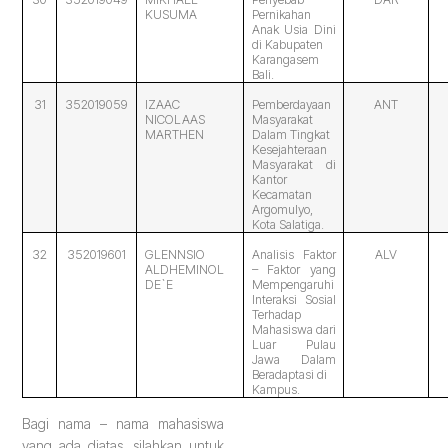
KUSUMA
Pernikahan
Anak Usia Dini
di Kabupaten
Karangasem
Bali.
31
352019059
IZAAC
Pemberdayaan
ANT
NICOLAAS
Masyarakat
MARTHEN
Dalam Tingkat
Kesejahteraan
Masyarakat di
Kantor
Kecamatan
Argomulyo,
Kota Salatiga.
32
352019601
GLENNSIO
Analisis Faktor
ALV
ALDHEMINOL
– Faktor yang
DE`E
Mempengaruhi
Interaksi Sosial
Terhadap
Mahasiswa dari
Luar Pulau
Jawa Dalam
Beradaptasi di
Kampus.
Bagi nama – nama mahasiswa
yang ada diatas, silahkan untuk