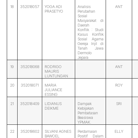
18
352018057
YOGA ADI
Analisis
ANT
PRASETYO
Perubahan
Sosial
Masyarakat di
Daerah
Konflik : Studi
Kasus Konflik
Sosial Agama
Gereja Injil di
Tanah Jawa
Dermolo
Jepara
19
352018068
RODRIGO
ANT
MAURIS
LUNTUNGAN
20
352018071
MARIA
ROY
JULIANCE
ESSING
21
352018409
LIDIANUS
Dampak
SRI
DEIKME
Kebijakan
Pembatasan
Beasiswa
YPMAK.
22
352018602
SILVANI AGNES
Perdamaian
ELLY
BAWOEL
Positif Dalam