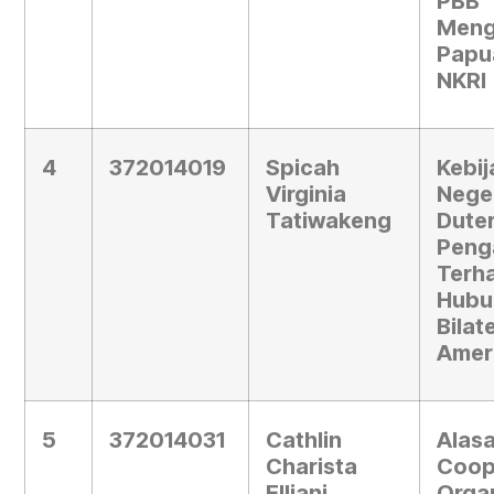
PB
Meng
Pap
NKRI
4
372014019
Spicah
Keb
Virginia
Nege
Tatiwakeng
Dut
Peng
Terh
Hubu
Bilat
Ameri
5
372014031
Cathlin
Alas
Charista
Coop
Elliani
Orga