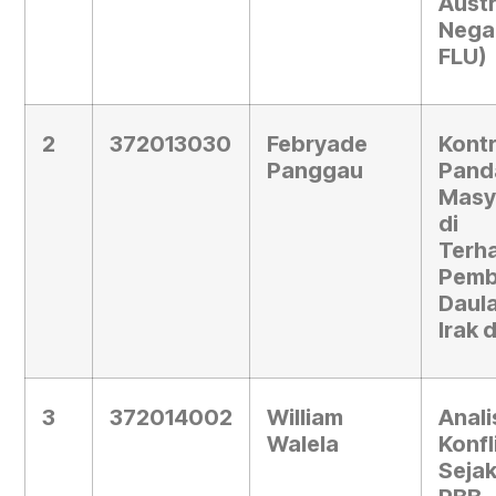
Aust
Neg
FLU)
2
372013030
Febryade
Kontr
Panggau
Pand
Masy
di 
Terh
Pemb
Daula
Irak 
3
372014002
William
Anali
Walela
Konf
Sejak