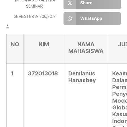
Share
SEMINAR)
SEMESTER 3- 206/2017
WhatsApp
Â
NO
NIM
NAMA
JU
MAHASISWA
1
372013018
Demianus
Keam
Hanasbey
Dala
Perm
Peny
Mod
Globa
Kas
Ind