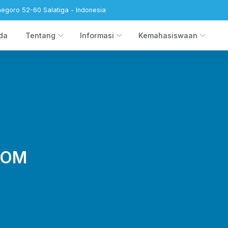
negoro 52-60 Salatiga - Indonesia
da
Tentang
Informasi
Kemahasiswaan
KOM