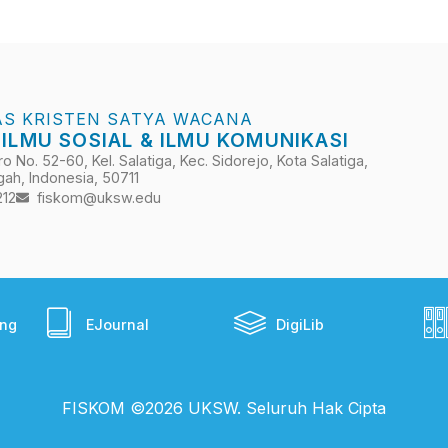
AS KRISTEN SATYA WACANA
 ILMU SOSIAL & ILMU KOMUNIKASI
 No. 52-60, Kel. Salatiga, Kec. Sidorejo, Kota Salatiga,
ah, Indonesia, 50711
212
fiskom@uksw.edu
ing
EJournal
DigiLib
FISKOM ©2026 UKSW. Seluruh Hak Cipta