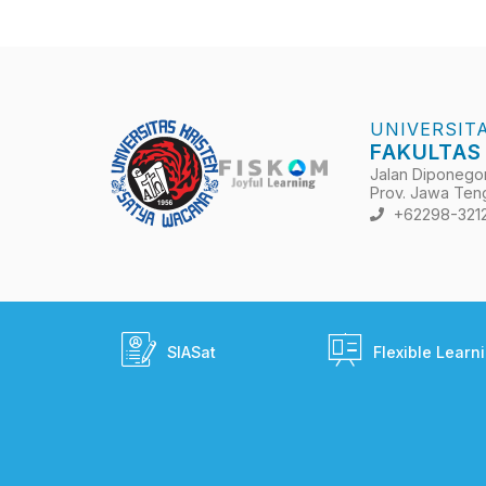
UNIVERSIT
FAKULTAS
Jalan Diponegoro
Prov. Jawa Teng
+62298-321
SIASat
Flexible Learn