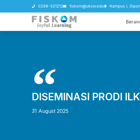
0298-321212
fiskom@uksw.edu
Kampus I, Dipo
Beran
DISEMINASI PRODI IL
31 August 2025