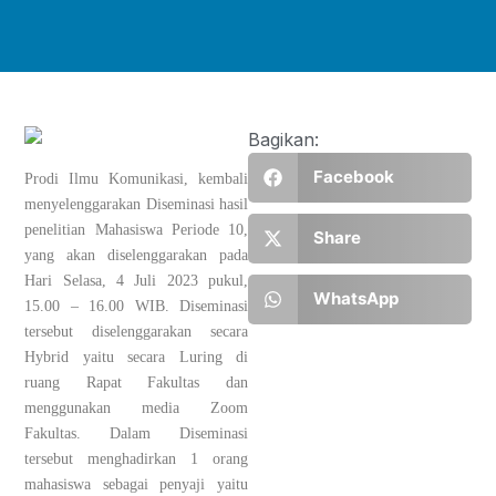
Bagikan:
Facebook
Prodi Ilmu Komunikasi, kembali
menyelenggarakan Diseminasi hasil
penelitian Mahasiswa Periode 10,
Share
yang akan diselenggarakan pada
Hari Selasa, 4 Juli 2023 pukul,
WhatsApp
15.00 – 16.00 WIB. Diseminasi
tersebut diselenggarakan secara
Hybrid yaitu secara Luring di
ruang Rapat Fakultas dan
menggunakan media Zoom
Fakultas. Dalam Diseminasi
tersebut menghadirkan 1 orang
mahasiswa sebagai penyaji yaitu