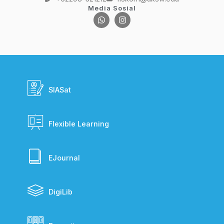
Media Sosial
SIASat
Flexible Learning
EJournal
DigiLib