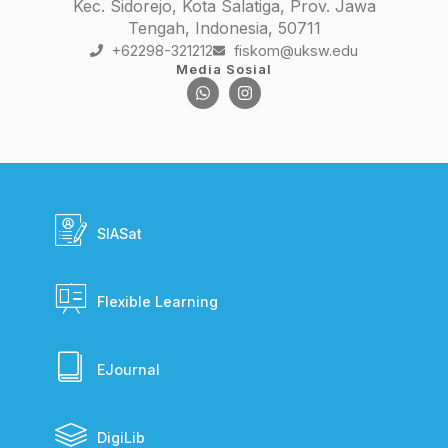
Kec. Sidorejo, Kota Salatiga, Prov. Jawa
Tengah, Indonesia, 50711
+62298-321212
fiskom@uksw.edu
Media Sosial
SIASat
Flexible Learning
EJournal
DigiLib