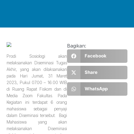
Bagikan:
Facebook
Prodi Sosiologi akan
melaksanakan Diseminasi Tugas
Akhir, yang akan dilaksanakan
Share
pada Hari Jumat, 31 Maret
2023, Pukul 07.00 – 16.00 WIB
WhatsApp
di Ruang Rapat Fiskom dan di
Media Zoom Fakultas. Pada
Kegiatan ini terdapat 6 orang
mahasiswa sebagai penyaji
dalam Diseminasi tersebut. Bagi
Mahasiswa yang akan
melaksanakan Diseminasi