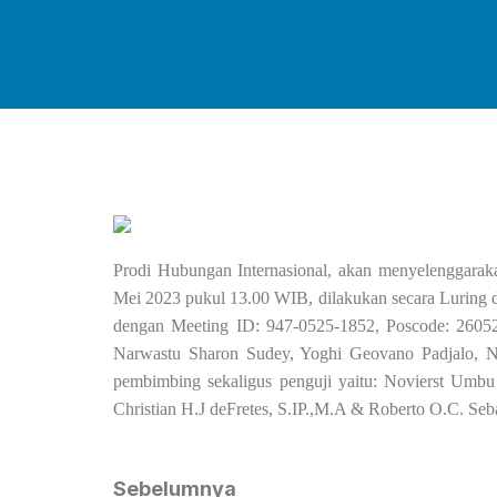
Prodi Hubungan Internasional, akan menyelenggaraka
Mei 2023 pukul 13.00 WIB, dilakukan secara Luring
dengan Meeting ID: 947-0525-1852, Poscode: 26052
Narwastu Sharon Sudey, Yoghi Geovano Padjalo, Ni
pembimbing sekaligus penguji yaitu: Novierst Umb
Christian H.J deFretes, S.IP.,M.A & Roberto O.C. S
Sebelumnya