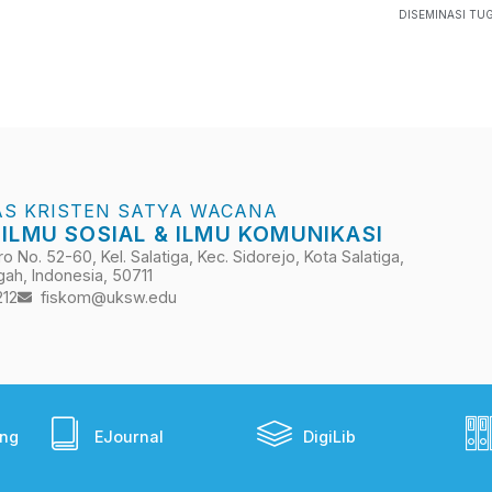
DISEMINASI TUG
AS KRISTEN SATYA WACANA
 ILMU SOSIAL & ILMU KOMUNIKASI
 No. 52-60, Kel. Salatiga, Kec. Sidorejo, Kota Salatiga,
ah, Indonesia, 50711
212
fiskom@uksw.edu
ing
EJournal
DigiLib