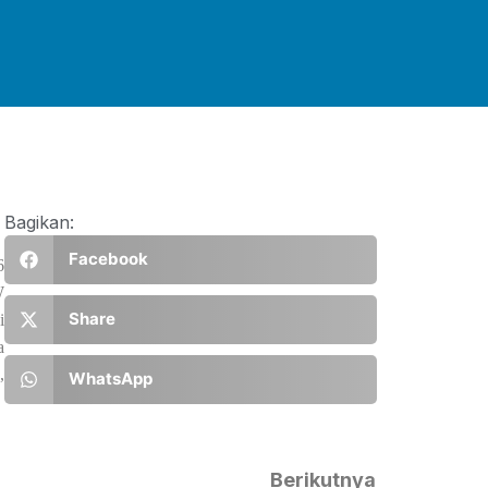
Bagikan:
Facebook
6
W
Share
i
a
,
WhatsApp
Berikutnya