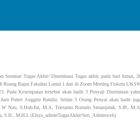
n Seminar Tugas Akhir/ Diseminasi Tugas akhir, pada hari Jumat, 2
 di Ruang Rapat Fakultas Lantai 1 dan di Zoom Meeting Fiskom UKS
3. Pada Kesempatan tersebut akan hadir 3 Penyaji Diseminasi yakn
lam Puteri Anggini Ratulia. Selain 3 Orang Penyai akan hadir jug
u W Nau, S.Hub.Int, M.A, Triesanto Romulo Simanjutak, S.IP., M.A
eba, S.H., M.H.I. (Elsya_adminTugasAkhir/Sen_Adminweb)