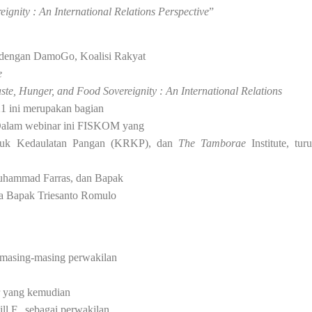
ignity : An International Relations Perspective
”
 dengan DamoGo, Koalisi Rakyat
e
te, Hunger, and Food Sovereignity : An International Relations
21 ini merupakan bagian
Dalam webinar ini FISKOM yang
ntuk Kedaulatan Pangan (KRKP), dan
The Tamborae
Institute, turu
Muhammad Farras, dan Bapak
ta Bapak Triesanto Romulo
 masing-masing perwakilan
r yang kemudian
l.F., sebagai perwakilan