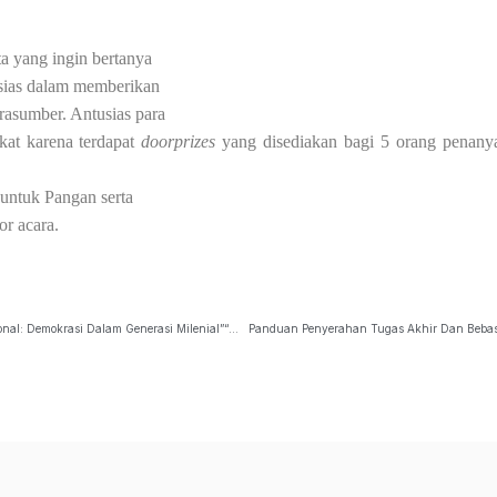
ta yang ingin bertanya
tusias dalam memberikan
rasumber. Antusias para
kat karena terdapat
doorprizes
yang disediakan
bagi 5 orang penany
 untuk Pangan serta
or acara.
“Webinar Nasional: Demokrasi Dalam Generasi Milenial”“Webinar Nasional: Demokrasi Dalam Generasi Milenial”“Webinar Nasional: Demokrasi Dalam Generasi Milenial” Diselenggarakan Pada Tanggal 1 April 2021 Dan Merupakan Salah Satu Kegiatan Yang D…