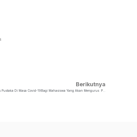
a
Berikutnya
Panduan Penyerahan Tugas Akhir Dan Bebas Pustaka Di Masa Covid-19Bagi Mahasiswa Yang Akan Mengurus Penyerahan Tugas Akhir Dan Bebas Pustaka Di Masa Covid-19 Di Perpustakaan UKSW Harap Memperhatikan Panduan Sebagai Berikut :https://docs.google.com/document/u/3…