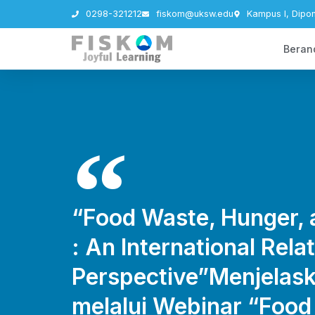
0298-321212
fiskom@uksw.edu
Kampus I, Dipo
Beran
“Food Waste, Hunger, 
: An International Rela
Perspective”Menjelask
melalui Webinar “Food