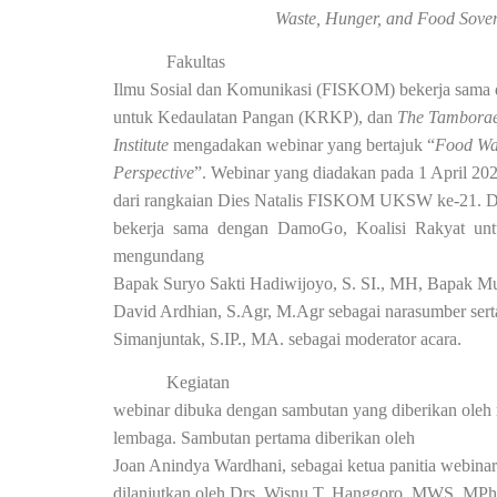
Waste, Hunger, and Food Sovere
Fakultas
Ilmu Sosial dan Komunikasi (FISKOM) bekerja sama
untuk Kedaulatan Pangan (KRKP), dan
The Tambora
Institute
mengadakan webinar yang bertajuk “
Food Was
Perspective
”. Webinar yang diadakan pada 1 April 20
dari rangkaian Dies Natalis FISKOM UKSW ke-21. 
bekerja sama dengan DamoGo, Koalisi Rakyat u
mengundang
Bapak Suryo Sakti Hadiwijoyo, S. SI., MH, Bapak 
David Ardhian, S.Agr, M.Agr sebagai narasumber ser
Simanjuntak, S.IP., MA. sebagai moderator acara.
Kegiatan
webinar dibuka dengan sambutan yang diberikan oleh
lembaga. Sambutan pertama diberikan oleh
Joan Anindya Wardhani, sebagai ketua panitia webina
dilanjutkan oleh Drs. Wisnu T. Hanggoro, MWS, MPhil