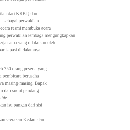
kilan dari KRKP, dan
A., sebagai perwakilan
 secara resmi membuka acara
sing perwakilan lembaga mengungkapkan
kerja sama yang dilakukan oleh
tisipasi di dalamnya.
eh 350 orang peserta yang
iga pembicara berusaha
nya masing-masing. Bapak
an dari sudut pandang
able
kan isu pangan dari sisi
asan Gerakan Kedaulatan