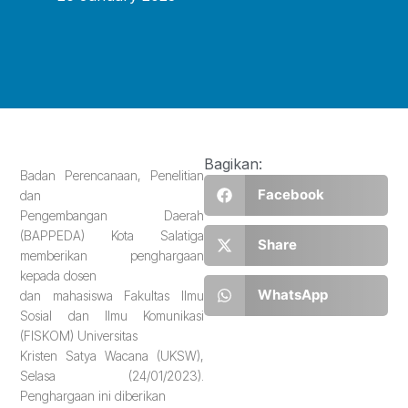
Bagikan:
Badan Perencanaan, Penelitian
Facebook
dan
Pengembangan Daerah
(BAPPEDA) Kota Salatiga
Share
memberikan penghargaan
kepada dosen
WhatsApp
dan mahasiswa Fakultas Ilmu
Sosial dan Ilmu Komunikasi
(FISKOM) Universitas
Kristen Satya Wacana (UKSW),
Selasa (24/01/2023).
Penghargaan ini diberikan