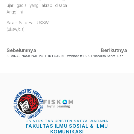
ujar gadis yang akrab disapa
Anggi ini.
Salam Satu Hati UKSW!
(uksw/cis)
Sebelumnya
Berikutnya
SEMINAR NASIONAL POLITIK LUAR NEGERI: PEMERINTAHAN JOKO WIDODO TERKAIT KEAMANAN GLOBAL
Webinar #BISIK 1 “Bacarita Santai Dan Asik Magang Kampus Merdeka”
UNIVERSITAS KRISTEN SATYA WACANA
FAKULTAS ILMU SOSIAL & ILMU
KOMUNIKASI