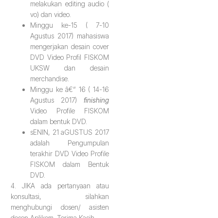
melakukan editing audio (
vo) dan video.
Minggu ke-15 ( 7-10
Agustus 2017) mahasiswa
mengerjakan desain cover
DVD Video Profil FISKOM
UKSW dan desain
merchandise.
Minggu ke â€“ 16 ( 14-16
Agustus 2017)
finishing
Video Profile FISKOM
dalam bentuk DVD.
sENIN, 21 aGUSTUS 2017
adalah Pengumpulan
terakhir DVD Video Profile
FISKOM dalam Bentuk
DVD.
4. JIKA ada pertanyaan atau
konsultasi, silahkan
menghubungi dosen/ asisten
dosen Aplikom. Terima Kasih.