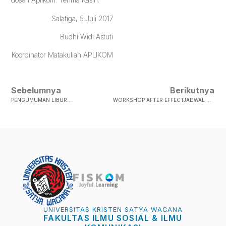
Salatiga, 5 Juli 2017
Budhi Widi Astuti
Koordinator Matakuliah APLIKOM
Sebelumnya
Berikutnya
PENGUMUMAN LIBUR…
WORKSHOP AFTER EFFECTJADWAL WORKSHOP AFTER EFFECT APLIKOM VIDEO (14 – 15 JULI 2017 & 21 – 22 JULI 2017) KELAS KELAS AFTER EFFECT KELAS ASenin ( Jam 10.00 – 14.00) Jumat 14 & 21 Juli…
UNIVERSITAS KRISTEN SATYA WACANA
FAKULTAS ILMU SOSIAL & ILMU