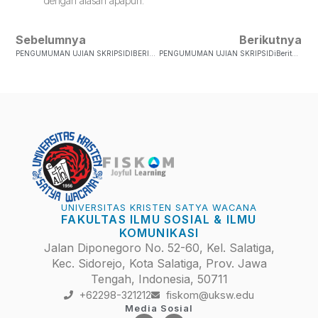
dengan alasan apapun.
Sebelumnya
Berikutnya
PENGUMUMAN UJIAN SKRIPSIDIBERITAHUKAN KEPADA MAHASISWA FISKOM YANG SUDAH MELAKSANAKAN SKRIPSI/ TA, BAHWA BESOK PADA TANGGAL 13 DESEMBER 2016 AKAN DILAKSANAKAN UJIAN SKRIPSI/ TA. BAGI MAHASISWA YANG AKAN MENGIKUTI UJIAN SKR…
PENGUMUMAN UJIAN SKRIPSIDiBeritahukan Kepada Mahasiswa Yang Akan Menempuh Ujian Skripsi, Bahwa Ujian Akan Diselenggarakan Pada : Hari/ Tanggal : Rabu, 15 Maret 2017 Jam : 07.00 – Selesai Pendafta…
UNIVERSITAS KRISTEN SATYA WACANA
FAKULTAS ILMU SOSIAL & ILMU
KOMUNIKASI
Jalan Diponegoro No. 52-60, Kel. Salatiga,
Kec. Sidorejo, Kota Salatiga, Prov. Jawa
Tengah, Indonesia, 50711
+62298-321212
fiskom@uksw.edu
Media Sosial