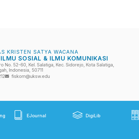
AS KRISTEN SATYA WACANA
 ILMU SOSIAL & ILMU KOMUNIKASI
 No. 52-60, Kel. Salatiga, Kec. Sidorejo, Kota Salatiga,
ah, Indonesia, 50711
212
fiskom@uksw.edu
ing
EJournal
DigiLib