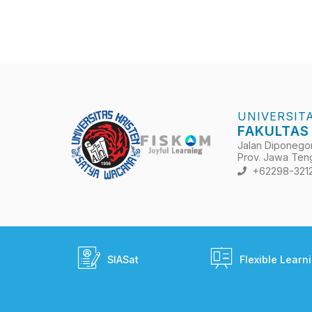
UNIVERSIT
FAKULTAS
Jalan Diponegoro
Prov. Jawa Teng
+62298-321
SIASat
Flexible Learn