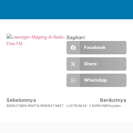
Bagikan:
Facebook
Share
WhatsApp
Sebelumnya
Berikutnya
REKRUITMEN PANITIA PARENST MEETINGDiberitahukan Untuk Mahasiswa Fiskom UKSW, Baik Untuk Prodi Komunikasi, Sosiologi Maupun Prodi Hubungan Internasional Yang Menerima Beasiswa Dan Membutuhkan Tempat Untuk Melakukan Imbalan Kerja. Pan…
LUSTRUM KE- 2 ASPIKOMDItujukan Untuk Semua Mahasiswa Ilmu Komunikasi Angkatan 2015, 2016, Dan 2017 WAJIB Untuk Mengikuti Acara Tersebut. Adapun Acara Yang Diwajibkan Sebagai Berikut : …