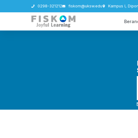
0298-321212
fiskom@uksw.edu
Kampus I, Dipo
Beran
Research Interest