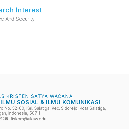
rch Interest
e And Security
AS KRISTEN SATYA WACANA
 ILMU SOSIAL & ILMU KOMUNIKASI
 No. 52-60, Kel. Salatiga, Kec. Sidorejo, Kota Salatiga,
ah, Indonesia, 50711
212
fiskom@uksw.edu