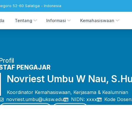
negoro 52-60 Salatiga - Indonesia
da
Tentang
Informasi
Kemahasiswaan
Profil
STAF PENGAJAR
Novriest Umbu W Nau, S.Hu
Koordinator Kemahasiswaan, Kerjasama & Kealumnian
novriest.umbu@uksw.edu
NIDN: xxxx
Kode Dosen
Google Scholar
Scopus