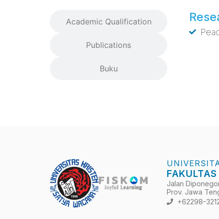
Resea
Academic Qualification
Peac
Publications
Buku
UNIVERSIT
FAKULTAS
Jalan Diponegoro
Prov. Jawa Teng
+62298-321