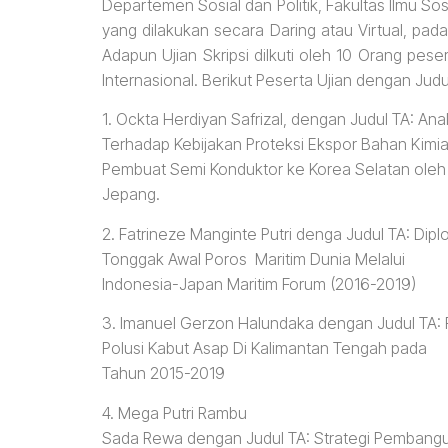
Departemen Sosial dan Politik, Fakultas Ilmu So
yang dilakukan secara Daring atau Virtual, pad
Adapun Ujian Skripsi diIkuti oleh 10 Orang pese
Internasional. Berikut Peserta Ujian dengan Judul
1. Ockta Herdiyan Safrizal, dengan Judul TA: An
Terhadap Kebijakan Proteksi Ekspor Bahan Kimi
Pembuat Semi Konduktor ke Korea Selatan oleh
Jepang.
2. Fatrineze Manginte Putri denga Judul TA: Di
Tonggak Awal Poros Maritim Dunia Melalui
Indonesia-Japan Maritim Forum (2016-2019)
3. Imanuel Gerzon Halundaka dengan Judul TA:
Polusi Kabut Asap Di Kalimantan Tengah pada
Tahun 2015-2019
4. Mega Putri Rambu
Sada Rewa dengan Judul TA: Strategi Pembangu