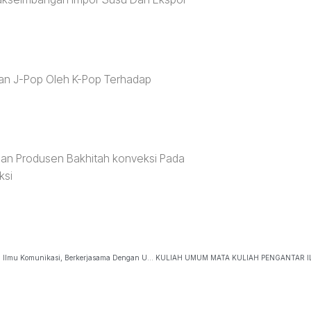
an J-Pop Oleh K-Pop Terhadap
-
tahan Produsen Bakhitah konveksi Pada
ksi
WEBINAR” PERKEMBANGAN TEORI POLITIK”Fakultas Ilmu Sosial Dan Ilmu Komunikasi, Berkerjasama Dengan Universitas Hang Tuah Surabya Mengadakan Webinar Pekembangan Teori Politik Pada Hari Kamis, 23 September 2021, Yang Dilakukan Secara Darin…