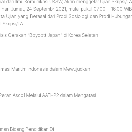
sial dan Ilmu Komunikasi UKSW, Akan menggelar Ujian Skripsi/TA
a hari Jumat, 24 Septembr 2021, mulai pukul 07.00 – 16.00 WIB
rta Ujian yang Berasal dari Prodi Sosiologi dan Prodi Hubunga
 Skripsi/TA.
alisis Gerakan “Boycott Japan” di Korea Selatan
a
plomasi Maritim Indonesia dalam Mewujudkan
 Peran Ascc1 Melalui AATHP2 dalam Mengatasi
nan Bidang Pendidikan Di