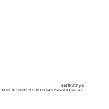
Berikutnya
KULIAH UMUM MATA KULIAH PENGANTAR ILMU POLITIK UNIVERSITAS KRISTEN SATYA WACANAKULIAH UMUM KAMPUS MERDEKA “CIVIL SOCIETY, STATE AND POWER”Diberitahukan Kepada Seluruh Warga FISKOM -UKSW, Kuliah UMUM Dilakukan Lagi Nich Dengan Judul Civil Society, State And Power, Yang Akan Dilak…