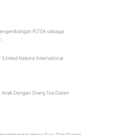
m Pengembangan PLTSA sebagai
:
(United Nations International
sial Anak Dengan Orang Tua Dalam
dakseimbangan Impor Susu Dan Ekspor