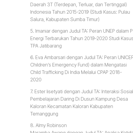
Daerah 3T (Terdepan, Terluar, dan Tertinggal)
Indonesia Tahun 2015-2019 (Studi Kasus: Pulau
Salura, Kabupaten Sumba Timur)
5. Imaniar dengan Judul TA: Peran UNEP dala
Energi Terbarukan Tahun 2019-2020 Studi Kasus
TPA Jatibarang
6. Eva Ambarsari dengan Judul TA: Peran UNICEF 
Children’s Emergency Fund) dalam Mengatasi
Child Trafficking Di India Melalui CPAP 2018-
2020
7. Ester Iisetyati dengan Judul TA: Interaksi So
Pembelajaran Daring Di Dusun Kampung Desa
Kaloran Kecamatan Kaloran Kabupaten
Temanggung
8. Almy Robinson
Maramba Awang dengan Judul TA: Analisa Keti