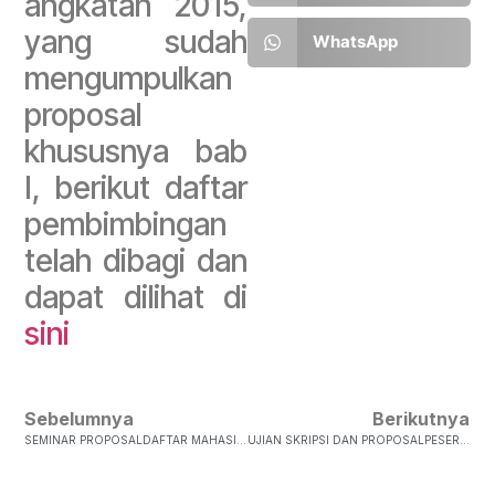
angkatan 2015,
yang sudah
WhatsApp
mengumpulkan
proposal
khususnya bab
I, berikut daftar
pembimbingan
telah dibagi dan
dapat dilihat di
sini
Sebelumnya
Berikutnya
SEMINAR PROPOSALDAFTAR MAHASISWA SEMINAR PROPOSAL SENIN, 10 SEPTEMBER 2018 (RUANG RAPAT FAKULTAS LANTAI 1) NO NIM NAMA MAHASISWA PEMBIMBING PEMBAHAS JAM 1 362015003 Angelica Bella Rosa…
UJIAN SKRIPSI DAN PROPOSALPESERTA UJIAN SKRIPSI/PROPOSAL FAKULTAS ILMU SOSIAL DAN ILMU KOMUNIKASI JUMAT, 19 OKTOBER 2018 No Nim Nama Mahasiswa Judul Skripsi/Proposal Pembimbing Pembahas Jam 1 3620131…