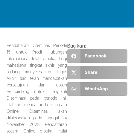
Pendaftaran Diseminasi Periode
Bagikan:
15 untuk Prodi Hubungan
Facebook
Internasional telah dibuka, bagi
mahasiswa tingkat akhir yang
sedang menyelesaikan Tugas
Share
Akhir dan telah mendapatkan
persetujuan dari dosen
WhatsApp
Pembimbing untuk mengikuti
Diseminasi pada periode ini,
silahkan mendaftar baik secara
Online. Diseminasi akan
dilaksanakan pada tanggal 24
November 2023. Pendaftaran
secara Online dibuka mulai