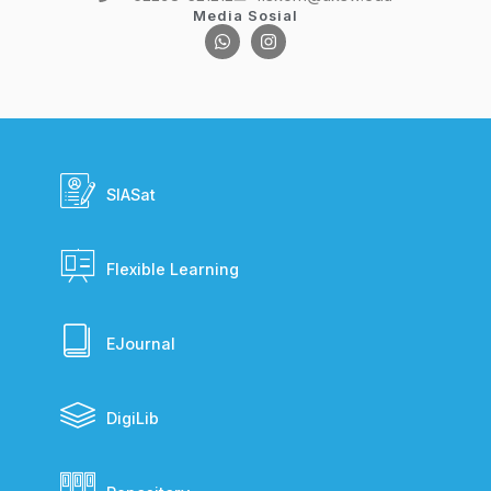
Media Sosial
SIASat
Flexible Learning
EJournal
DigiLib