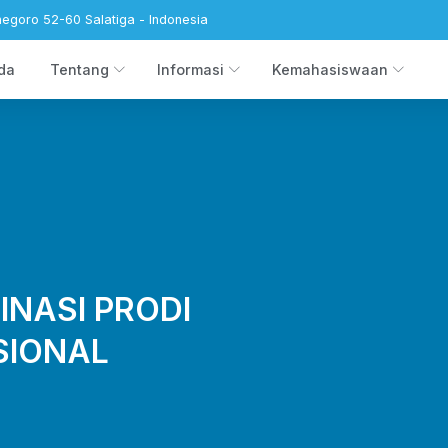
negoro 52-60 Salatiga - Indonesia
da
Tentang
Informasi
Kemahasiswaan
NASI PRODI
SIONAL