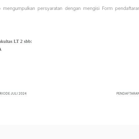
p mengumpulkan persyaratan dengan mengisi Form pendaftara
akultas LT 2 sbb:
MA
IODE JULI 2024
PENDAFTARAN