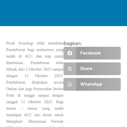
Bagikan:
Prodi Sosiologi telah membuka
Pendaftaran bagi mahasiswa yang
Facebook
sudah di ACC dan siap untuk
diseminasi. Pendaftaran telah
Share
dibuak dari 2 Oktober 2023 sampai
dengan 12 Oktober 2023.
Pendaftaran dilakukan secara
WhatsApp
Online dan juga Penyerahan berkas
Fisik di tunggu sampai dengan
tanggal 12 Oktober 2023. Bagi
teman – teman yang sudah
mendapat ACC dari dosen untuk
Mengikuti Diseminasi Periode