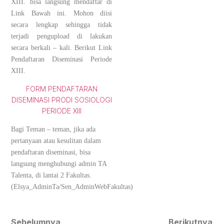
XIII. bisa langsung mendaftar di
Link Bawah ini. Mohon diisi
secara lengkap sehingga tidak
terjadi pengupload di lakukan
secara berkali – kali. Berikut Link
Pendaftaran Diseminasi Periode
XIII.
FORM PENDAFTARAN
DISEMINASI PRODI SOSIOLOGI
PERIODE XIII
Bagi Teman – teman, jika ada
pertanyaan atau kesulitan dalam
pendaftaran diseminasi, bisa
langsung menghubungi admin TA
Talenta, di lantai 2 Fakultas.
(Elsya_AdminTa/Sen_AdminWebFakultas)
Sebelumnya
Berikutnya