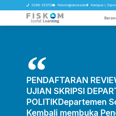
0298-321212
fiskom@uksw.edu
Kampus I, Dipo
Beran
PENDAFTARAN REVIE
UJIAN SKRIPSI DEPA
POLITIKDepartemen Sos
Kembali membuka Pen