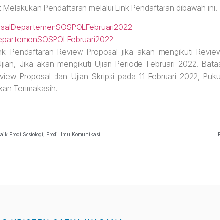
at Melakukan Pendaftaran melalui Link Pendaftaran dibawah ini.
oposalDepartemenSOSPOLFebruari2022
psiDepartemenSOSPOLFebruari2022
 Pendaftaran Review Proposal jika akan mengikuti Revie
Ujian, Jika akan mengikuti Ujian Periode Februari 2022. Bata
ew Proposal dan Ujian Skripsi pada 11 Februari 2022, Puku
kan Terimakasih.
KODE ENROLMENKEY FLEARNINGBagi Mahasiswa FISKOM-UKSW, Baik Prodi Sosiologi, Prodi Ilmu Komunikasi Dan Prodi Hubungan Internasional. Yang Belum Mengetahui Kode Enrolmentkey Untuk Mandaftar Matakuliah Di Flearn. Dapat Di Downloa…