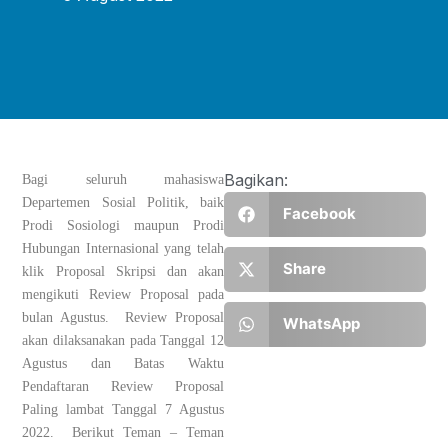
Bagikan:
Bagi seluruh mahasiswa
Departemen Sosial Politik, baik
Facebook
Prodi Sosiologi maupun Prodi
Hubungan Internasional yang telah
Share
klik Proposal Skripsi dan akan
mengikuti Review Proposal pada
bulan Agustus. Review Proposal
WhatsApp
akan dilaksanakan pada Tanggal 12
Agustus dan Batas Waktu
Pendaftaran Review Proposal
Paling lambat Tanggal 7 Agustus
2022. Berikut Teman – Teman