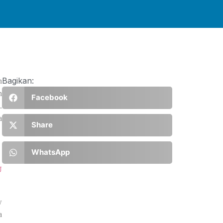
Bagikan:
n
n
Facebook
.
a
Share
WhatsApp
U
w
a