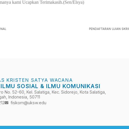
samanya kami Ucapkan Terimakasih.(Sen/Elsya)
ONAL
PENDAFTARAN UJIAN SKRI
AS KRISTEN SATYA WACANA
 ILMU SOSIAL & ILMU KOMUNIKASI
 No. 52-60, Kel. Salatiga, Kec. Sidorejo, Kota Salatiga,
ah, Indonesia, 50711
212
fiskom@uksw.edu