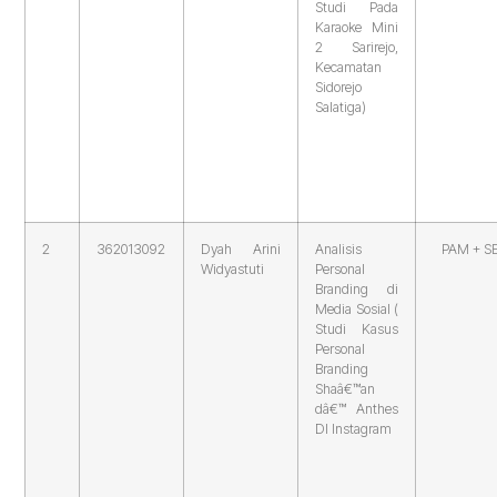
Studi Pada
Karaoke Mini
2 Sarirejo,
Kecamatan
Sidorejo
Salatiga)
2
362013092
Dyah Arini
Analisis
PAM + S
Widyastuti
Personal
Branding di
Media Sosial (
Studi Kasus
Personal
Branding
Shaâ€™an
dâ€™ Anthes
DI Instagram