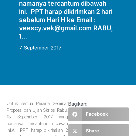
namanya tercantum dibawah
ini. PPT harap dikirimkan 2 hari
sebelum Hari H ke Email :
veescy.vek@gmail.com RABU,
1…
7 September 2017
Untuk semua Peserta Seminar
Bagikan:
Proposal dan Ujian Skripsi Rabu,
Facebook
13 September 2017 yang
namanya tercantum dibawah
ini.Â PPT harap dikirimkan 2
Share