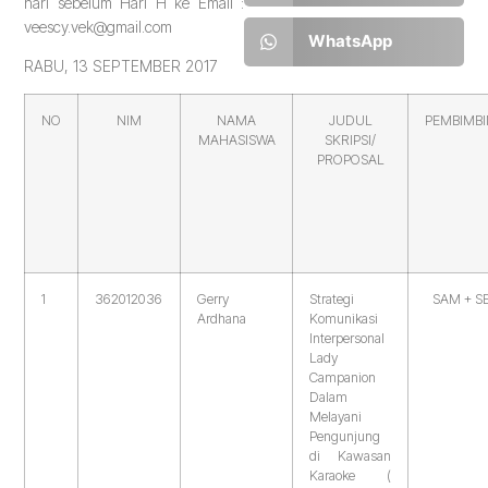
hari sebelum Hari H ke Email :
veescy.vek@gmail.com
WhatsApp
RABU, 13 SEPTEMBER 2017
NO
NIM
NAMA
JUDUL
PEMBIMB
MAHASISWA
SKRIPSI/
PROPOSAL
1
362012036
Gerry
Strategi
SAM + S
Ardhana
Komunikasi
Interpersonal
Lady
Campanion
Dalam
Melayani
Pengunjung
di Kawasan
Karaoke (