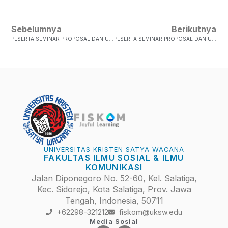
Sebelumnya
Berikutnya
PESERTA SEMINAR PROPOSAL DAN UJIAN SKRIPSIUntuk Semua Peserta Seminar Proposal Dan Ujian Skripsi Selasa 12 September 2017 Yang Namanya Tercantum Dibawah Ini. PPT Harap Dikirimkan 2 Hari Sebelum Hari H Ke Email : Veescy.vek@gmail.com SELASA…
PESERTA SEMINAR PROPOSAL DAN UJIAN SKRIPSIKAMIS, 14 SEPTEMBER 2014 NO NIM NAMA MAHASISWA JUDUL SKRIPSI/PROPOSAL PEMBIMBING PEMBAHAS JAM 1 372013016 Daniel A. Itaar Peran Down To Eart Green …
UNIVERSITAS KRISTEN SATYA WACANA
FAKULTAS ILMU SOSIAL & ILMU
KOMUNIKASI
Jalan Diponegoro No. 52-60, Kel. Salatiga,
Kec. Sidorejo, Kota Salatiga, Prov. Jawa
Tengah, Indonesia, 50711
+62298-321212
fiskom@uksw.edu
Media Sosial