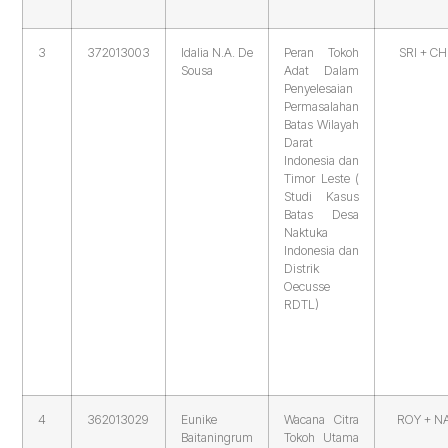
3
372013003
Idalia N.A. De
Peran Tokoh
SRI + C
Sousa
Adat Dalam
Penyelesaian
Permasalahan
Batas Wilayah
Darat
Indonesia dan
Timor Leste (
Studi Kasus
Batas Desa
Naktuka
Indonesia dan
Distrik
Oecusse
RDTL)
4
362013029
Eunike
Wacana Citra
ROY + N
Baitaningrum
Tokoh Utama