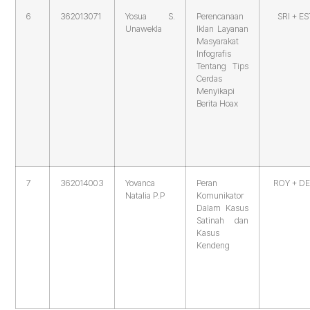
6
362013071
Yosua S.
Perencanaan
SRI + ES
Unawekla
Iklan Layanan
Masyarakat
Infografis
Tentang Tips
Cerdas
Menyikapi
Berita Hoax
7
362014003
Yovanca
Peran
ROY + D
Natalia P.P
Komunikator
Dalam Kasus
Satinah dan
Kasus
Kendeng