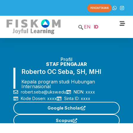
PENDAFTARAN
EN
ID
Profil
STAF PENGAJAR
Roberto OC Seba, SH, MHI
Kepala program studi Hubungan
Internasional
robert.seba@uksw.edu
NIDN: xxxx
Kode Dosen: xxxx
Sinta ID: xxxx
Google Scholar
Scopus