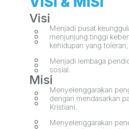
VISI & MISI
Visi
Menjadi pusat keunggul
menjunjung tinggi keben
kehidupan yang toleran, 
Menjadi lembaga pendid
sosial.
Misi
Menyelenggarakan penga
dengan mendasarkan pad
Kristiani.
Menyelenggarakan penel