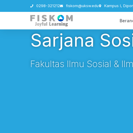
0298-321212
fiskom@uksw.edu
Kampus I, Dipo
Beran
Sarjana Sosi
Fakultas Ilmu Sosial & I