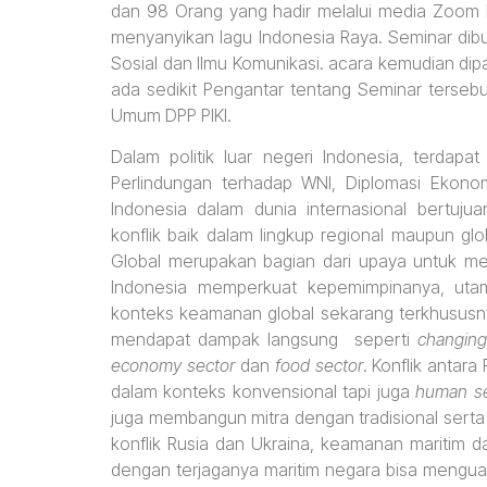
dan 98 Orang yang hadir melalui media Zoom 
menyanyikan lagu Indonesia Raya. Seminar dibu
Sosial dan Ilmu Komunikasi. acara kemudian d
ada sedikit Pengantar tentang Seminar tersebut
Umum DPP PIKI.
Dalam politik luar negeri Indonesia, terdapat
Perlindungan terhadap WNI, Diplomasi Ekonom
Indonesia dalam dunia internasional bertuj
konflik baik dalam lingkup regional maupun glo
Global merupakan bagian dari upaya untuk mela
Indonesia memperkuat kepemimpinanya, uta
konteks keamanan global sekarang terkhususny
mendapat dampak langsung seperti
changing
economy sector
dan
food sector
. Konflik antar
dalam konteks konvensional tapi juga
human se
juga membangun mitra dengan tradisional serta
konflik Rusia dan Ukraina, keamanan maritim
dengan terjaganya maritim negara bisa mengua