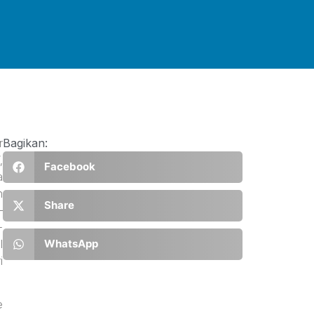
r
Bagikan:
,
Facebook
a
n
Share
–
-
l
WhatsApp
i
e