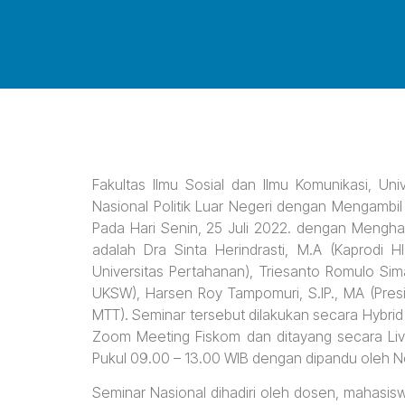
Fakultas Ilmu Sosial dan Ilmu Komunikasi, U
Nasional Politik Luar Negeri dengan Mengambi
Pada Hari Senin, 25 Juli 2022. dengan Mengh
adalah Dra Sinta Herindrasti, M.A (Kaprodi H
Universitas Pertahanan), Triesanto Romulo Sim
UKSW), Harsen Roy Tampomuri, S.IP., MA (Presid
MTT). Seminar tersebut dilakukan secara Hybri
Zoom Meeting Fiskom dan ditayang secara Live
Pukul 09.00 – 13.00 WIB dengan dipandu oleh N
Seminar Nasional dihadiri oleh dosen, mahasis