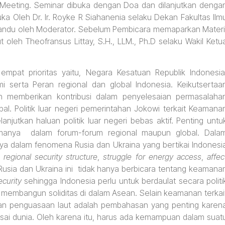
Meeting. Seminar dibuka dengan Doa dan dilanjutkan denga
ka Oleh Dr. Ir. Royke R Siahanenia selaku Dekan Fakultas Ilm
ipandu oleh Moderator. Sebelum Pembicara memaparkan Materi
 oleh Theofransus Littay, S.H., LLM., Ph.D selaku Wakil Ketu
 empat prioritas yaitu, Negara Kesatuan Republik Indonesia
i serta Peran regional dan global Indonesia. Keikutsertaa
uan memberikan kontribusi dalam penyelesaian permasalaha
bal. Politik luar negeri pemerintahan Jokowi terkait Keamana
njutkan haluan politik luar negeri bebas aktif. Penting untu
manya dalam forum-forum regional maupun global. Dala
a dalam fenomena Rusia dan Ukraina yang bertikai Indonesi
 regional security structure
,
struggle for energy access
,
affec
a Rusia dan Ukraina ini tidak hanya berbicara tentang keamana
curity
sehingga Indonesia perlu untuk berdaulat secara politi
 membangun soliditas di dalam Asean. Selain keamanan terkai
 dan penguasaan laut adalah pembahasan yang penting karen
sai dunia. Oleh karena itu, harus ada kemampuan dalam suat