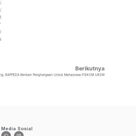
k
k
t
“
i
a
Berikutnya
nting, BAPPEDA Berikan Penghargaan Untuk Mahasiswa FISKOM UKSW
Media Sosial