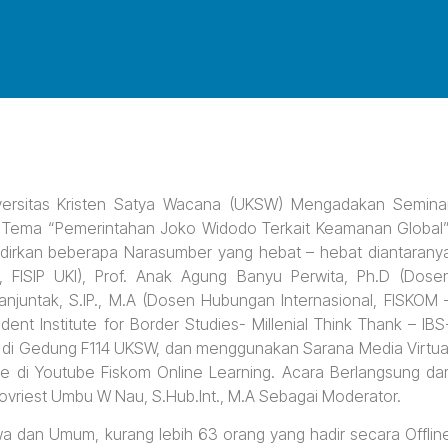
niversitas Kristen Satya Wacana (UKSW) Mengadakan Semina
l Tema “Pemerintahan Joko Widodo Terkait Keamanan Global”
adirkan beberapa Narasumber yang hebat – hebat diantarany
I, FISIP UKI), Prof. Anak Agung Banyu Perwita, Ph.D (Dose
anjuntak, S.IP., M.A (Dosen Hubungan Internasional, FISKOM 
ent Institute for Border Studies- Millenial Think Thank – IBS
d di Gedung F114 UKSW, dan menggunakan Sarana Media Virtua
 di Youtube Fiskom Online Learning. Acara Berlangsung dar
ovriest Umbu W Nau, S.Hub.Int., M.A Sebagai Moderator.
wa dan Umum, kurang lebih 63 orang yang hadir secara Offlin