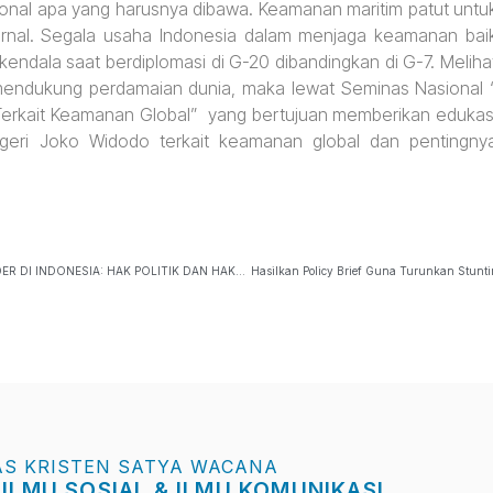
ional apa yang harusnya dibawa. Keamanan maritim patut untu
ernal. Segala usaha Indonesia dalam menjaga keamanan bai
kendala saat berdiplomasi di G-20 dibandingkan di G-7. Meliha
mendukung perdamaian dunia, maka lewat Seminas Nasional 
 Terkait Keamanan Global” yang bertujuan memberikan edukas
egeri Joko Widodo terkait keamanan global dan pentingny
SEMINAR NASIONAL GENDER IN INTERNATIONAL RELATION ” GENDER DI INDONESIA: HAK POLITIK DAN HAK KETENAGAKERJAAN”
Hasilkan Policy Brief Guna Turunkan Stu
AS KRISTEN SATYA WACANA
 ILMU SOSIAL & ILMU KOMUNIKASI