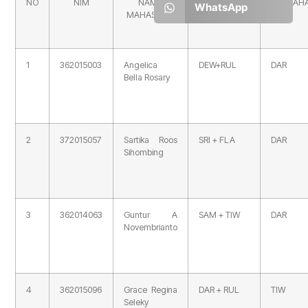
NO
NIM
NAMA
PEMBIMBING
PEMBAH
WhatsApp
MAHASISWA
1
362015003
Angelica
DEW+RUL
DAR
Bella Rosary
2
372015057
Sartika Roos
SRI + FLA
DAR
Sihombing
3
362014063
Guntur A
SAM + TIW
DAR
Novembrianto
4
362015096
Grace Regina
DAR + RUL
TIW
Seleky