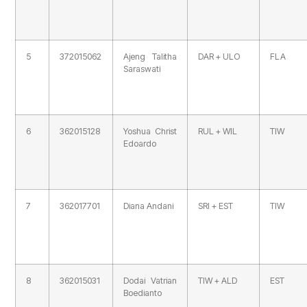
5
372015062
Ajeng Talitha
DAR + ULO
FLA
Saraswati
6
362015128
Yoshua Christ
RUL + WIL
TIW
Edoardo
7
362017701
Diana Andani
SRI + EST
TIW
8
362015031
Dodai Vatrian
TIW + ALD
EST
Boedianto