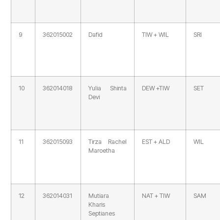
9
362015002
Dafid
TIW + WIL
SRI
10
362014018
Yulia Shinta
DEW +TIW
SET
Devi
11
362015093
Tirza Rachel
EST + ALD
WIL
Maroetha
12
362014031
Mutiara
NAT + TIW
SAM
Kharis
Septianes