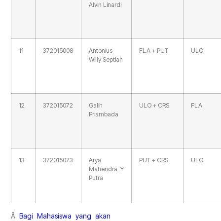
Alvin Linardi
11
372015008
Antonius
FLA + PUT
ULO
Willy Septian
12
372015072
Galih
ULO + CRS
FLA
Priambada
13
372015073
Arya
PUT + CRS
ULO
Mahendra Y
Putra
Â
Bagi Mahasiswa yang akan