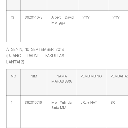
13
362014073
Albert David
????
????
Mengga
Â
SENIN, 10 SEPTEMBER 2018
(RUANG RAPAT FAKULTAS
LANTAI 2)
NO
NIM
NAMA
PEMBIMBING
PEMBAHA
MAHASISWA
1
362015016
Mei Yulinda
JRL + NAT
SRI
Sinta MM