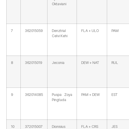
Oktaviani
7
362015059
Denztrial
FLA + ULO
PAM
Celvi Kehi
8
362015019
Jeconia
DEW + NAT
RUL
9
362014085
Puspa Zoya
PAM + DEW
EST
Pingtada
10
372015007
Dionisius
FLA + CRS
JES