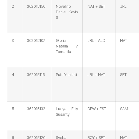
2
362015150
Novelino
NAT + SET
JRL
Daniel Kevin
S
3
362015107
Gloria
JRL + ALD
NAT
Natalia V
Tomasila
4
362015115
Putri Yuniarti
JRL + NAT
SET
5
362015132
Lucya Etty
DEW + EST
SAM
Susanty
6
362015120
Syeba
ROY + SET
NAT