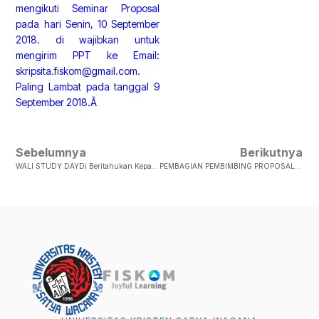
mengikuti Seminar Proposal
pada hari Senin, 10 September
2018. di wajibkan untuk
mengirim PPT ke Email:
skripsita.fiskom@gmail.com.
Paling Lambat pada tanggal 9
September 2018.Â
Sebelumnya
Berikutnya
WALI STUDY DAYDi Beritahukan Kepada Seluruh Mahasiswa FISKOM UKSW, Bahwa Akan Diadakan Wali Study Day, Yang Akan Berlangsung Pada: Hari/ Tanggal : Rabu, 15 Agustus 2018 Waktu: 13.30 – 15.00 Bagi Seluruh Mahasisw…
PEMBAGIAN PEMBIMBING PROPOSAL SKRIPSI MAHASISWA PRODI ILMU KOMUNIKASIDi Beritahukan Kepada Mahasiswa Angkatan 2015, Yang Sudah Mengumpulkan Proposal Khususnya Bab I, Berikut Daftar Pembimbingan Telah Dibagi Dan Dapat Dilihat Di Sini…