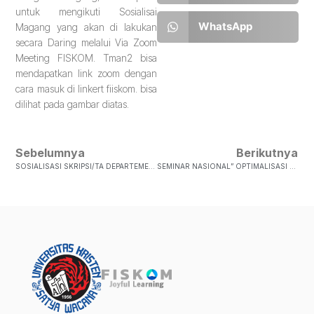
untuk mengikuti Sosialisai
WhatsApp
Magang yang akan di lakukan
secara Daring melalui Via Zoom
Meeting FISKOM. Tman2 bisa
mendapatkan link zoom dengan
cara masuk di linkert fiiskom. bisa
dilihat pada gambar diatas.
Sebelumnya
Berikutnya
SOSIALISASI SKRIPSI/TA DEPARTEMEN ILMU KOMUNIKASIBagi Teman- Teman Mahasiswa Ilmu Komunikasi Yang Sudah Klik Proposal Skripsi, Departemen Ilmu Komunikasi Akan Mengadakan Kegiatan Sosialisasi Skripsi/TA Yang Akan Diadakan Pada:Hari: Senin, 06 Septemb…
SEMINAR NASIONAL” OPTIMALISASI PERAN GENERASI MILENIAL DALAM MENGHADAPI BAHAYA NARKOBA”Generasi Mileneal Adalah Salah Satu Faktor Masa Depan Bangsa Indonesia, Karenanya Dibutuhkan Peran Penting Dari Para Milenial Dalam Menghadapai Ancaman Bahaya Narkoba. Warga Fiskom Ayo Ikuti Seminar N…