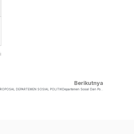
i
Berikutnya
PENDAFTARN UJIAN SKRIPSI DAN REVIEW PROPOSAL DEPARTEMEN SOSIAL POLITIKDepartemen Sosial Dan Politik Kembali Akan Mengadakan Ujian Skripsi Dan Review Proposal Pada Tanggal 19 November 2021. Pendaftaran Skripsi Dan Review Proposal Dibuka Dari Tanggal 3 November – 12…