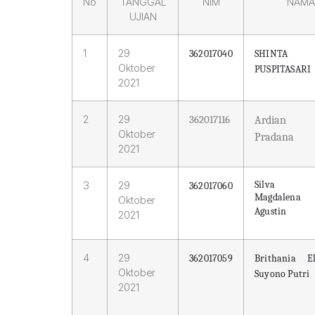
No
TANGGAL
NIM
NAMA
UJIAN
1
29
362017040
SHINTA 
Oktober
PUSPITASARI
2021
2
29
362017116
Ardian 
Oktober
Pradana
2021
Silva
3
29
362017060
Magdalena
Oktober
Agustin
2021
4
29
362017059
Brithania El
Oktober
Suyono Putri
2021