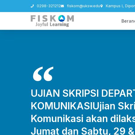
0298-321212
fiskom@uksw.edu
Kampus I, Dipo
Beran
UJIAN SKRIPSI DEPA
KOMUNIKASIUjian Skri
Komunikasi akan dilak
Jumat dan Sabtu, 29 &