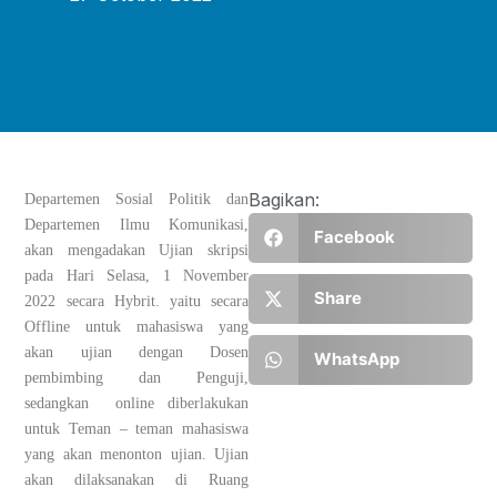
Bagikan:
Departemen Sosial Politik dan
Departemen Ilmu Komunikasi,
Facebook
akan mengadakan Ujian skripsi
pada Hari Selasa, 1 November
Share
2022 secara Hybrit. yaitu secara
Offline untuk mahasiswa yang
akan ujian dengan Dosen
WhatsApp
pembimbing dan Penguji,
sedangkan online diberlakukan
untuk Teman – teman mahasiswa
yang akan menonton ujian. Ujian
akan dilaksanakan di Ruang