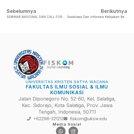
Sebelumnya
Berikutnya
SEMINAR NASIONAL DAN CALL FOR PAPER ” INDONESIA BEBAS STUNTING : AKSI SINERGI MENUJU TUJUAN SDG’s TAHUN 2030″
Sosialisasi Dan Informasi Kebijakan Registrasi Matakuliah
UNIVERSITAS KRISTEN SATYA WACANA
FAKULTAS ILMU SOSIAL & ILMU
KOMUNIKASI
Jalan Diponegoro No. 52-60, Kel. Salatiga,
Kec. Sidorejo, Kota Salatiga, Prov. Jawa
Tengah, Indonesia, 50711
+62298-321212
fiskom@uksw.edu
Media Sosial