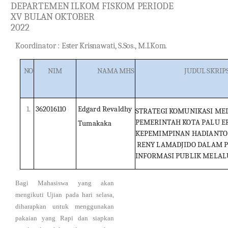
D
E
PA
R
T
E
M
E
N
I
L
K
OM
F
ISKOM
P
E
R
I
O
D
E
X
V
BU
L
AN
OKTO
BE
R
2022
Koordi
n
at
or
:
E
s
t
e
r
Kr
i
s
n
awat
i
,
S
.
S
o
s
.
,
M
.
I
.
K
o
m
.
NO
N
IM
N
AMA
MHS
J
UDUL
SKRI
P
1.
3620161
1
0
Ed
g
ar
d
Re
v
a
ld
h
y
ST
R
A
T
EG
I
KOM
UNI
K
A
S
I
ME
PEMER
INT
A
H
KO
T
A
P
A
L
U
E
Tum
akak
a
KEPEM
I
MP
IN
A
N
H
A
DI
A
NT
O
RE
N
Y
LA
M
A
D
J
ID
O
D
A
LA
M
IN
F
ORM
A
S
I
P
U
B
L
I
K
ME
L
AL
Bagi Mahasiswa yang akan
mengikuti Ujian pada hari selasa,
diharapkan untuk menggunakan
pakaian yang Rapi dan siapkan