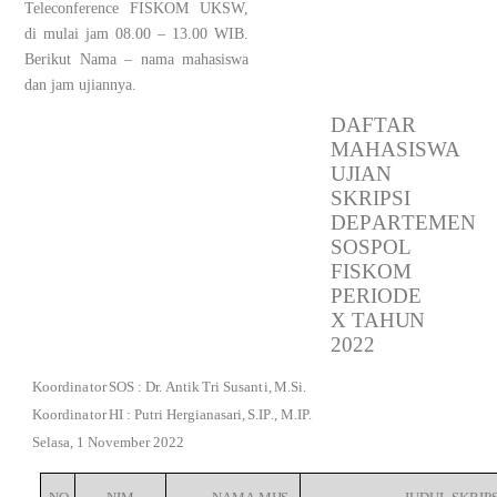
Teleconference FISKOM UKSW,
di mulai jam 08.00 – 13.00 WIB.
Berikut Nama – nama mahasiswa
dan jam ujiannya.
D
AFTAR
M
A
H
ASISWA
U
JI
AN
S
K
R
I
PSI
D
EP
A
R
T
E
M
EN
SO
SPOL
F
I
S
K
OM
PERI
O
D
E
X
TA
H
U
N
2022
Koor
d
in
a
t
or
S
OS
:
D
r.
A
n
t
ik
Tri
S
us
a
n
t
i,
M.
S
i.
Koor
d
in
a
t
or
H
I
:
P
u
t
r
i
H
e
rg
i
ana
s
ari,
S
.I
P
.,
M.IP.
S
e
la
s
a,
1
N
o
v
e
m
be
r
2
0
2
2