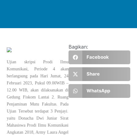
Bagikan:
Facebook
Ujian skripsi Prodi Ilmu
Komunikasi, Periode 4 akan
Share
berlangsung pada Hari Jumat, 24
Februari 2023, Pukul 09.00WIB –
WhatsApp
12.00 WIB, akan dilaksanakan di
Gedung Fiskom Lantai 2. Ruang
Penjaminan Mutu Fakultas. Pada
Ujian Tersebut terdapat 3 Penjayi.
yaitu Donacha Dwi Juniar Sirat
Mahasiswa Prodi Ilmu Komunikasi
Angkatan 2018, Army Laura Angel