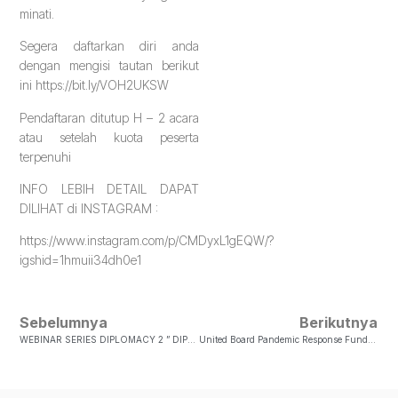
minati.
Segera daftarkan diri anda
dengan mengisi tautan berikut
ini https://bit.ly/VOH2UKSW
Pendaftaran ditutup H – 2 acara
atau setelah kuota peserta
terpenuhi
INFO LEBIH DETAIL DAPAT
DILIHAT di INSTAGRAM :
https://www.instagram.com/p/CMDyxL1gEQW/?
igshid=1hmuii34dh0e1
Sebelumnya
Berikutnya
WEBINAR SERIES DIPLOMACY 2 ” DIPLOMASI PERTAHANAN & DIPLOMASI MILITERProdi Hubungan Internasional, Mengadakan Webinar Diplomasi Yang Kedua. Bagi Mahasiswa Hubungan Internasional Yang Mengambil Matakuliah Tersebut, Silahkan Untuk Mengikuti Kegiatan Tersebut. …
United Board Pandemic Response FundKepada Mahasiswa FISKOM UKSW,Dengan Ini Kami Informasikan Bahwa UKSW Mendapat Berkat Bantuan Melalui Skema “United Board Pandemic Response Fund” Berupa Smartphone Sebanyak 80 Buah. Dengan Rincian…