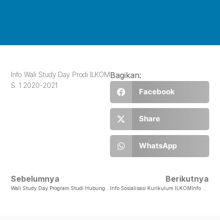
Info Wali Study Day Prodi ILKOM
Bagikan:
S. 1 2020-2021
Facebook
Share
WhatsApp
Sebelumnya
Berikutnya
Wali Study Day Program Studi Hubungan InternasionalDi Beritahukan Kepada Seluruh Mahasiswa Prodi Hubungan Internasional, Khususnya Angkatan 2013 – 2019, Akan Diadakan Wali Study Day Pada Tanggal 25 – 26 Agustus 2020. Adapun Wali Study Day Dilakukan Se…
Info Sosialisasi Kurikulum ILKOMInfo Sosialisasi Kurikulum Prodi ILKOM UKSW …