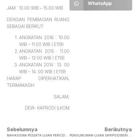
WhatsApp
JAM : 10.00 WIB – 15.00 WIB
DENGAN PEMBAGIAN RUANG
SEBAGAI BERIKUT:
ANGKATAN 2016 : 10.00
WIB – 11.00 WIB ( E119)
ANGKATAN 2015 : 11.00
WIB – 12.00 WIB ( E119)
ANGKATAN 2014 : 13. 00
WIB – 14. 00 WIB ( E119)
HARAP DIPERHATIKAN,
TERIMAKASIH
SALAM,
DEW- KAPRODI ILKOM
Sebelumnya
Berikutnya
MAHASISWA PESERTA UJIAN PERIODE X 2016 FISKOM-UKSWMAHASISWA PESERTA UJIAN PERIODE X 2016 FISKOM-UKSW SELASA, 8 NOVEMBER 2016 NO NIM NAMA JUDUL SKRIPSI PEMBIMBING PENGUJI JAM 1. 362012093 Lauren Kurnia T. Pera…
PENGUMUMAN UJIAN SKRIPSIDIBERITAHUKAN KEPADA MAHASISWA FISKOM YANG SUDAH MELAKSANAKAN SKRIPSI/ TA, BAHWA BESOK PADA TANGGAL 13 DESEMBER 2016 AKAN DILAKSANAKAN UJIAN SKRIPSI/ TA. BAGI MAHASISWA YANG AKAN MENGIKUTI UJIAN SKR…