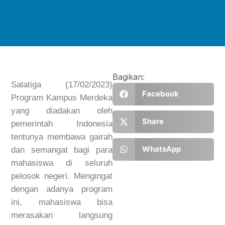
Bagikan:
Salatiga (17/02/2023)
Facebook
Program Kampus Merdeka
yang diadakan oleh
Share
pemerintah Indonesia
tentunya membawa gairah
WhatsApp
dan semangat bagi para
mahasiswa di seluruh
pelosok negeri. Mengingat
dengan adanya program
ini, mahasiswa bisa
merasakan langsung