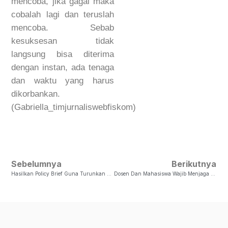
mencoba, jika gagal maka
cobalah lagi dan teruslah
mencoba. Sebab
kesuksesan tidak
langsung bisa diterima
dengan instan, ada tenaga
dan waktu yang harus
dikorbankan.
(Gabriella_timjurnaliswebfiskom)
Sebelumnya
Berikutnya
Hasilkan Policy Brief Guna Turunkan Stunting, BAPPEDA Berikan Penghargaan Untuk Mahasiswa FISKOM UKSW
Dosen Dan Mahasiswa Wajib Menjaga Pesta Demokrasi 2024 Melalui Media Pers